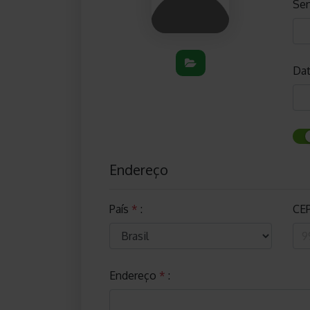
Se
Dat
Endereço
País
*
:
CE
Endereço
*
: