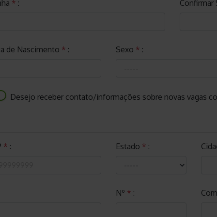
nha
*
:
Confirmar
a de Nascimento
*
:
Sexo
*
:
Desejo receber contato/informações sobre novas vagas co
P
*
:
Estado
*
:
Cid
Nº
*
:
Com