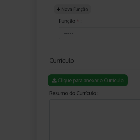
Nova Função
Função
*
:
Currículo
Clique para anexar o Currículo
Resumo do Currículo :