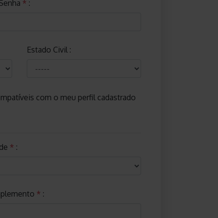
 Senha
*
:
Estado Civil :
mpatíveis com o meu perfil cadastrado
ade
*
:
plemento
*
: