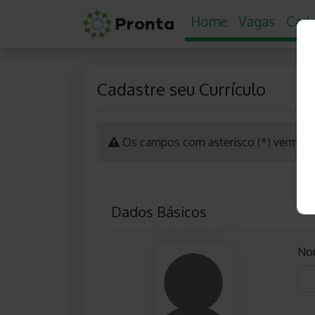
Home
Vagas
Cada
Cadastre seu Currículo
Os campos com asterisco (*) vermelho
Dados Básicos
No