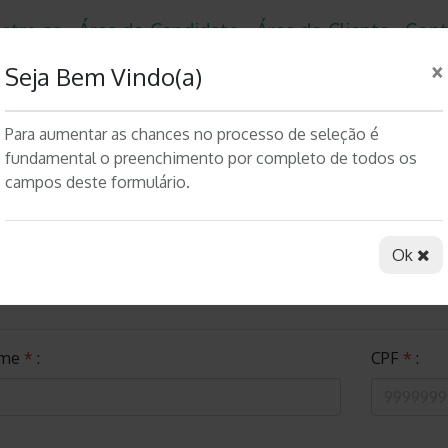
stre-se
Área do Candidato
Área do Cliente
Cont
×
Política de Cookies
Seja Bem Vindo(a)
Para aumentar as chances no processo de seleção é
Utilizamos cookies para oferecer melhor experiência,
fundamental o preenchimento por completo de todos os
melhorar o desempenho, analisar como você interage
campos deste formulário.
em nosso site e personalizar conteúdo.
, são obrigatórios
Saiba mais.
Ok. Entendi.
Ok
me
*
:
CPF
*
: