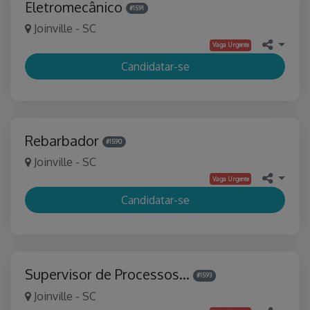
Eletromecânico
#1591
Joinville - SC
Vaga Urgente
Candidatar-se
Rebarbador
#1590
Joinville - SC
Vaga Urgente
Candidatar-se
Supervisor de Processos…
#1593
Joinville - SC