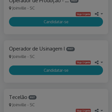
Operador de Produção - …
#1609
Joinville - SC
Vaga Urgente
Candidatar-se
Operador de Usinagem I
#1607
Joinville - SC
Vaga Urgente
Candidatar-se
Tecelão
#1617
Joinville - SC
Vaga Urgente